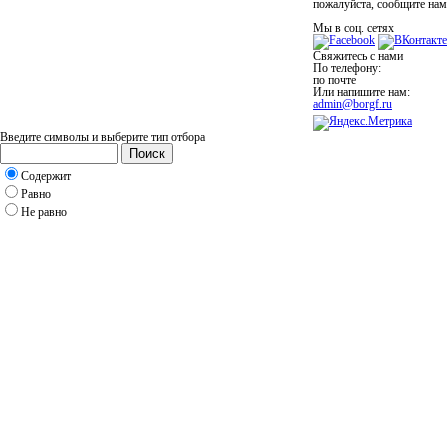
пожалуйста, сообщите нам
Мы в соц. сетях
Свяжитесь с нами
По телефону:
по почте
Или напишите нам:
admin@borgf.ru
Введите символы и выберите тип отбора
Поиск
Содержит
Равно
Не равно