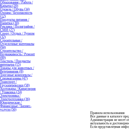
Образование / Работа /
Карьера (20)
Одежда / Обувь (34)
Охрана / Безопасность
(12)
Продукты питания /
Напитки (30)
Реклама / Полиграфия /
СМИ (27)
Спорт / Отдых / Туризм
(32)
Строительные /
Отделочные материалы
(94)
Строительство /
Недвижимость / Ремонт
(89)
Текстиль / Предметы
интерьера (15)
Товары для животных /
Ветеринария (8)
Торговые комплексы /
Спецмагазины (47)
Транспорт /
Грузоперевозки (58)
Хозтовары / Канцелярия
/ Упаковка (24)
Электроника /
Электротехника (36)
Юридические /
Финансовые / Бизнес-
услуги (56)
Правила использования
Все данные в каталоге пр
Администрация не несет от
актуальность и достоверно
Если представленная инф