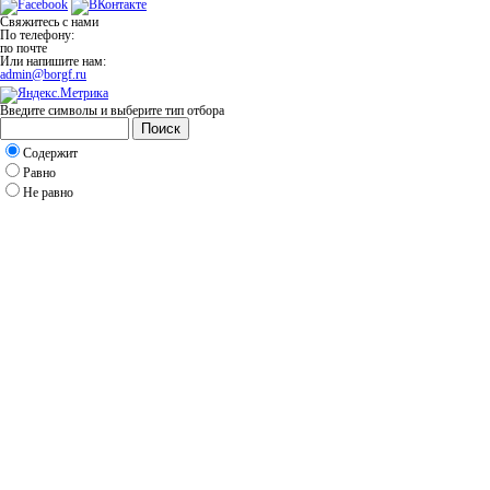
Свяжитесь с нами
По телефону:
по почте
Или напишите нам:
admin@borgf.ru
Введите символы и выберите тип отбора
Поиск
Содержит
Равно
Не равно