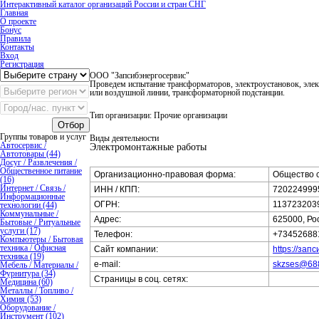
Интерактивный каталог организаций России и стран СНГ
Главная
О проекте
Бонус
Правила
Контакты
Вход
Регистрация
ООО "Запсибэнергосервис"
Проведем испытание трансформаторов, электроустановок, эле
или воздушной линии, трансформаторной подстанции.
Тип организации: Прочие организации
Отбор
Группы товаров и услуг
Виды деятельности
Автосервис /
Электромонтажные работы
Автотовары (44)
Досуг / Развлечения /
Общественное питание
Организационно-правовая форма:
Общество с
(16)
Интернет / Связь /
ИНН / КПП:
7202249995
Информационные
ОГРН:
113723203
технологии (44)
Коммунальные /
Адрес:
625000, Ро
Бытовые / Ритуальные
услуги (17)
Телефон:
+73452688
Компьютеры / Бытовая
техника / Офисная
Сайт компании:
https://зап
техника (19)
e-mail:
skzses@68
Мебель / Материалы /
Фурнитура (34)
Страницы в соц. сетях:
Медицина (60)
Металлы / Топливо /
Химия (53)
Оборудование /
Инструмент (102)