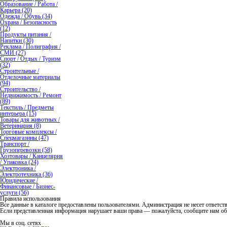
Образование / Работа /
Карьера (20)
Одежда / Обувь (34)
Охрана / Безопасность
(12)
Продукты питания /
Напитки (30)
Реклама / Полиграфия /
СМИ (27)
Спорт / Отдых / Туризм
(32)
Строительные /
Отделочные материалы
(94)
Строительство /
Недвижимость / Ремонт
(89)
Текстиль / Предметы
интерьера (15)
Товары для животных /
Ветеринария (8)
Торговые комплексы /
Спецмагазины (47)
Транспорт /
Грузоперевозки (58)
Хозтовары / Канцелярия
/ Упаковка (24)
Электроника /
Электротехника (36)
Юридические /
Финансовые / Бизнес-
услуги (56)
Правила использования
Все данные в каталоге предоставлены пользователями. Администрация не несет ответстве
Если представленная информация нарушает ваши права — пожалуйста, сообщите нам об
Мы в соц. сетях