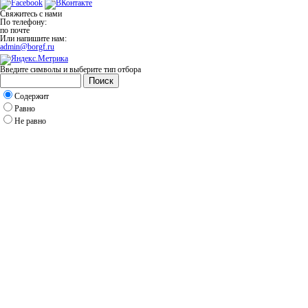
Свяжитесь с нами
По телефону:
по почте
Или напишите нам:
admin@borgf.ru
Введите символы и выберите тип отбора
Поиск
Содержит
Равно
Не равно