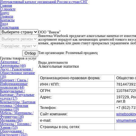
Интерактивный каталог организаций России и стран СНГ
Главная
О проекте
Бонус
Правила
Контакты
Вход
Регистрация
ООО "Винум"
Винотека Winebook предлагает алкогольные напитки от извес
ассортимент порадует как начинающих ценителей тонкого вкуса
коньяк, арманьяк или джин станут прекрасных украшением любо
Тип организации: Розничный продавец
Отбор
Группы товаров и услуг
Автосервис /
Виды деятельности
Автотовары (44)
Алкогольные напитки
Досуг / Развлечения /
Общественное питание
(16)
Организационно-правовая форма:
Общество с
Интернет / Связь /
Информационные
ИНН / КПП:
7814473915
технологии (44)
ОГРН:
110784722
Коммунальные /
Бытовые / Ритуальные
Адрес:
197229, Ро
услуги (17)
лит.В
Компьютеры / Бытовая
техника / Офисная
Телефон:
+7 (812) 71
техника (19)
Мебель / Материалы /
Сайт компании:
winebooking
Фурнитура (34)
Медицина (60)
e-mail:
vinumwineb
Металлы / Топливо /
Страницы в соц. сетях:
Химия (53)
Оборудование /
Инструмент (102)