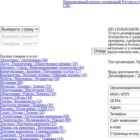
Интерактивный каталог организаций России и ст
СНГ
ИП ГИЛЬМАНОВ 
Услуги дезинфекции
безопасность и здо
препараты, одобрен
проблемы и безопас
актуально в услови
Отбор
предоставляем вам
Группы товаров и услуг
Автосервис / Автотовары (44)
Тип организации: П
Досуг / Развлечения / Общественное питание (16)
Интернет / Связь / Информационные технологии (44)
Коммунальные / Бытовые / Ритуальные услуги (17)
Виды деятельности
Компьютеры / Бытовая техника / Офисная техника (19)
Дезинфекция / 
Мебель / Материалы / Фурнитура (34)
Медицина (60)
Металлы / Топливо / Химия (53)
Организационно
Оборудование / Инструмент (102)
Образование / Работа / Карьера (20)
ИНН / КПП:
Одежда / Обувь (34)
ОГРН:
Охрана / Безопасность (12)
Продукты питания / Напитки (30)
Адрес:
Реклама / Полиграфия / СМИ (27)
Спорт / Отдых / Туризм (32)
Телефон:
Строительные / Отделочные материалы (94)
Строительство / Недвижимость / Ремонт (89)
Сайт компании:
Текстиль / Предметы интерьера (15)
e-mail:
Товары для животных / Ветеринария (8)
Торговые комплексы / Спецмагазины (47)
Страницы в соц. 
Транспорт / Грузоперевозки (58)
Хозтовары / Канцелярия / Упаковка (24)