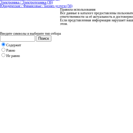
Электроника / Электротехника (36)
Юридические / Финансовые / Бизнес-услуги (56)
Правила использования
Все данные в каталоге предоставлены пользоват
ответственности за её актуальность и достоверно
Если представленная информация нарушает ваш
этом.
Введите символы и выберите тип отбора
Поиск
Содержит
Равно
Не равно