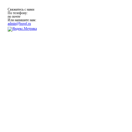
Свяжитесь с нами
По телефону:
по почте
Или напишите нам:
admin@borgf.ru