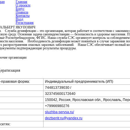
ран
Главная
О проекте
Бонус
Правила
Контакты
Вход
Регистрация
АЛЬБЕРТ ЯКУПОВИЧ
. Служба дезинфекции – это организация, которая работает в соответствии с законами
ровую среду. Основная задача санэпидемстанции — безопасность и здоровье населения.
ные Роспотребнадзором, ФГИС. Наша служба СЭС организует контроль за соблюдением 
ности населения. Необходимость дезинфекции может появиться в случае заражения по
ях распространения опасных заразных заболеваний. Наша СЭС обеспечивает полный ко
 документы подтверждающие результаты процедуры.
рочие организации
Дератизация
-правовая форма:
Индивидуальный предприниматель (ИП)
744813739030 /
323745600172640
150042, Россия, Ярославская обл., Ярославль, Пер
+79966980276
sluzhba-servsa.ru/
deztsentr.ru@yandex.ru
сетях: