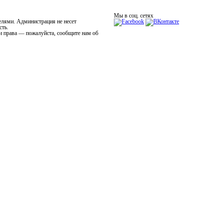
Мы в соц. сетях
елями. Администрация не несет
сть.
и права — пожалуйста, сообщите нам об