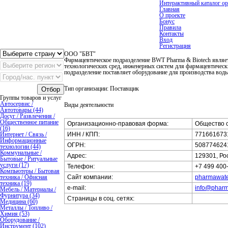
Интерактивный каталог ор
Главная
О проекте
Бонус
Правила
Контакты
Вход
Регистрация
ООО "БВТ"
Фармацевтическое подразделение BWT Pharma & Biotech являе
технологических сред, инженерных систем для фармацевтичес
подразделение поставляет оборудование для производства воды
Тип организации: Поставщик
Отбор
Группы товаров и услуг
Автосервис /
Виды деятельности
Автотовары (44)
Досуг / Развлечения /
Общественное питание
Организационно-правовая форма:
Общество с
(16)
Интернет / Связь /
ИНН / КПП:
7716616731
Информационные
ОГРН:
508774624
технологии (44)
Коммунальные /
Адрес:
129301, Рос
Бытовые / Ритуальные
услуги (17)
Телефон:
+7 499 400
Компьютеры / Бытовая
техника / Офисная
Сайт компании:
pharmawate
техника (19)
e-mail:
info@pharm
Мебель / Материалы /
Фурнитура (34)
Страницы в соц. сетях:
Медицина (60)
Металлы / Топливо /
Химия (53)
Оборудование /
Инструмент (102)