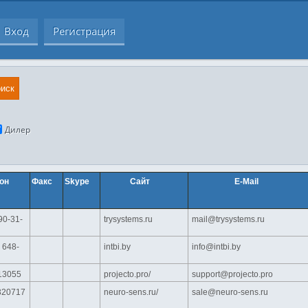
Вход
Регистрация
иск
Дилер
он
Факс
Skype
Сайт
E-Mail
90-31-
trysystems.ru
mail@trysystems.ru
 648-
intbi.by
info@intbi.by
13055
projecto.pro/
support@projecto.pro
320717
neuro-sens.ru/
sale@neuro-sens.ru