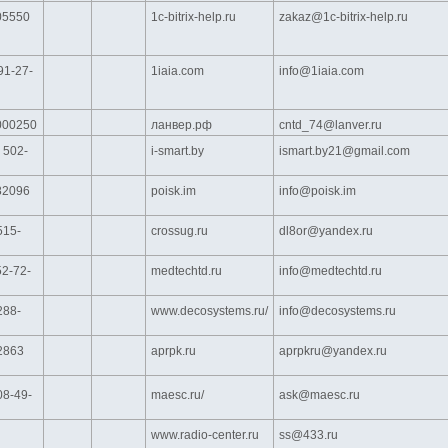
05550
1c-bitrix-help.ru
zakaz@1c-bitrix-help.ru
91-27-
1iaia.com
info@1iaia.com
000250
ланвер.рф
cntd_74@lanver.ru
 502-
i-smart.by
ismart.by21@gmail.com
82096
poisk.im
info@poisk.im
515-
crossug.ru
dl8or@yandex.ru
52-72-
medtechtd.ru
info@medtechtd.ru
288-
www.decosystems.ru/
info@decosystems.ru
2863
aprpk.ru
aprpkru@yandex.ru
08-49-
maesc.ru/
ask@maesc.ru
www.radio-center.ru
ss@433.ru