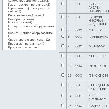
Автоматизация торговли (2)
Бухгалтерские программы (2)
5
ИП
СУТУЛИН
АНДРЕЙ
Городские информационные
сайты (2)
НИКОЛАЕВИЧ
Интернет-провайдеры (1)
6
ИП
БРЫКСИН
Информационная
НИКОЛАЙ
безопасность (4)
ВЛАДИМИРО
Коммутационное оборудование
(2)
7
ООО
"ЛАНВЕР"
Навигационное оборудование
(1)
8
ООО
«ХАРДВЭАРС
Операторы сотовой связи (2)
Правовые программы (1)
9
ООО
"РЕФОРМА"
Продажа программного
обеспечения (7)
Разработка / поддержка /
10
ООО
"КРОСС-ЮГ"
продвижение web-сайтов (13)
Средства радиосвязи (1)
Телефоны / Радиотелефоны (2)
11
ООО
"МЕДТЕХ ТД"
Услуги телефонной связи (3)
Коммунальные / Бытовые /
Ритуальные услуги (17)
12
ООО
"ДЕКО СИСТЕ
Компьютеры / Бытовая техника /
Офисная техника (19)
13
ИП
ШЕПИДА ЕГО
Мебель / Материалы / Фурнитура
ВИТАЛЬЕВИЧ
(34)
Медицина (60)
14
ООО
"БИЗНЕС
Металлы / Топливо / Химия (53)
АКТИВАТОР"
Оборудование / Инструмент (102)
15
ООО
"РАДИО-ЦЕНТ
Образование / Работа / Карьера