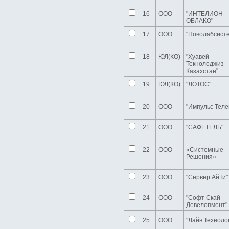
(20)
Одежда / Обувь (34)
16
ООО
"ИНТЕЛИОН
Охрана / Безопасность (12)
ОБЛАКО"
Продукты питания / Напитки (30)
17
ООО
"Новолабсист
Реклама / Полиграфия / СМИ (27)
Спорт / Отдых / Туризм (32)
Строительные / Отделочные
18
ЮЛ(КО)
"Хуавей
материалы (94)
Текнолоджиз
Строительство / Недвижимость /
Казахстан"
Ремонт (89)
Текстиль / Предметы интерьера
19
ЮЛ(КО)
"ЛОТОС"
(15)
Товары для животных /
Ветеринария (8)
20
ООО
"Импульс Теле
Торговые комплексы /
Спецмагазины (47)
Транспорт / Грузоперевозки (58)
21
ООО
"САФЕТЕЛЬ"
Хозтовары / Канцелярия /
Упаковка (24)
Электроника / Электротехника
22
ООО
«Системные
(36)
Решения»
Юридические / Финансовые /
Бизнес-услуги (56)
23
ООО
"Сервер АйТи"
24
ООО
"Софт Скай
Девелопмент"
25
ООО
"Лайв Техноло