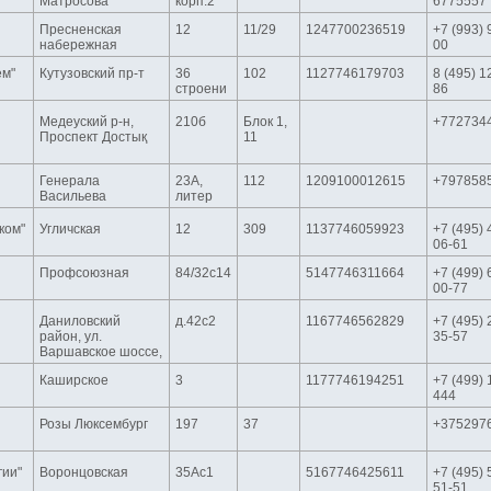
Матросова
корп.2
6775557
Пресненская
12
11/29
1247700236519
+7 (993) 
набережная
00
ем"
Кутузовский пр-т
36
102
1127746179703
8 (495) 1
строени
86
Медеуский р-н,
210б
Блок 1,
+772734
Проспект Достық
11
Генерала
23А,
112
1209100012615
+797858
Васильева
литер
ком"
Угличская
12
309
1137746059923
+7 (495) 
06-61
Профсоюзная
84/32с14
5147746311664
+7 (499) 
00-77
Даниловский
д.42с2
1167746562829
+7 (495) 
район, ул.
35-57
Варшавское шоссе,
Каширское
3
1177746194251
+7 (499) 
444
Розы Люксембург
197
37
+375297
гии"
Воронцовская
35Ас1
5167746425611
+7 (495) 
51-51