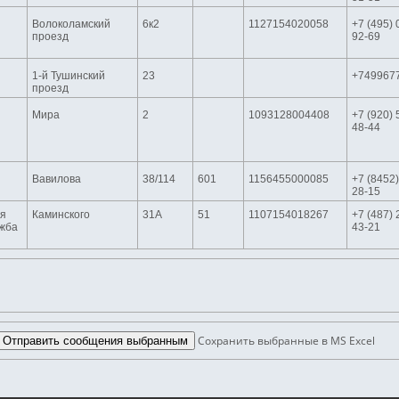
Волоколамский
6к2
1127154020058
+7 (495) 
проезд
92-69
1-й Тушинский
23
+749967
проезд
Мира
2
1093128004408
+7 (920) 
48-44
Вавилова
38/114
601
1156455000085
+7 (8452)
28-15
я
Каминского
31А
51
1107154018267
+7 (487) 
ужба
43-21
Сохранить выбранные в MS Excel
Отправить сообщения выбранным