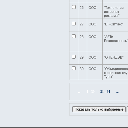
26
ООО
"Технологии
интернет
рекламы"
27
ООО
"БГ-Оптикс"
28
ООО
"АйТи-
Безопасность"
29
ООО
"ОПЕНДЭВ"
30
ООО
"Объединенна
сервисная сл
Тулы"
←
1 - 30
31 - 44
→
Показать только выбранные