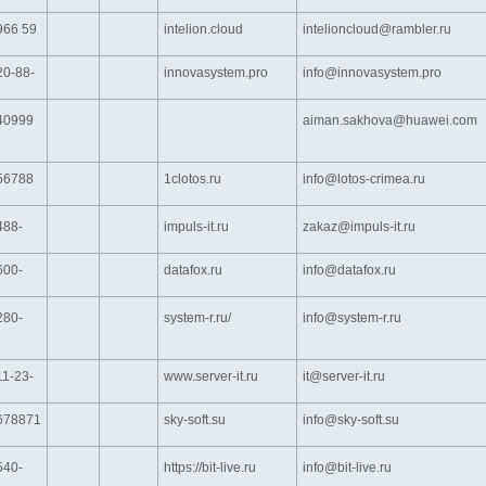
966 59
intelion.cloud
intelioncloud@rambler.ru
20-88-
innovasystem.pro
info@innovasystem.pro
40999
aiman.sakhova@huawei.com
56788
1clotos.ru
info@lotos-crimea.ru
488-
impuls-it.ru
zakaz@impuls-it.ru
600-
datafox.ru
info@datafox.ru
280-
system-r.ru/
info@system-r.ru
11-23-
www.server-it.ru
it@server-it.ru
678871
sky-soft.su
info@sky-soft.su
540-
https://bit-live.ru
info@bit-live.ru