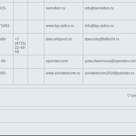
015-
semotion.ru
info@semotion.ru
71693
www.bg-optics.ru
info@bg-optics.ru
589-
+7
itsecurityprof.ru/
itsecurity@bitrix24.ru
(4725)
22-49-
59
 49-
opendev.com
yulia.illarionova@opendev.co
260-
www.zonatelecom.ru
zonatelecom2018@yandex.ru
Стра