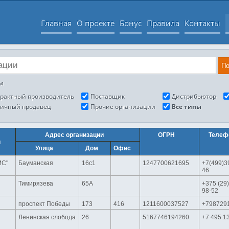
Главная
О проекте
Бонус
Правила
Контакты
По
м
рактный производитель
Поставщик
Дистрибьютор
ничный продавец
Прочие организации
Все типы
Адрес организации
ОГРН
Телеф
и
Улица
Дом
Офис
МС"
Бауманская
16с1
1247700621695
+7(499)3
46
Тимирязева
65А
+375 (29)
98-52
проспект Победы
173
416
1211600037527
+798729
Ленинская слобода
26
5167746194260
+7 495 1