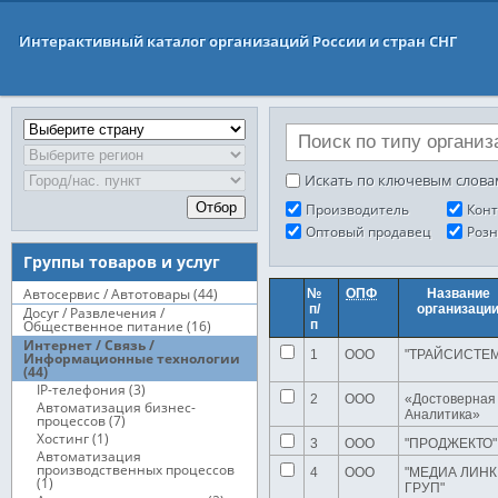
Интерактивный каталог организаций России и стран СНГ
Искать по ключевым слова
Отбор
Производитель
Конт
Оптовый продавец
Роз
Группы товаров и услуг
Автосервис / Автотовары (44)
№
ОПФ
Название
п/
организаци
Досуг / Развлечения /
Общественное питание (16)
п
Интернет / Связь /
1
ООО
"ТРАЙСИСТЕ
Информационные технологии
(44)
IР-телефония (3)
2
ООО
«Достоверная
Автоматизация бизнес-
Аналитика»
процессов (7)
Хостинг (1)
3
ООО
"ПРОДЖЕКТО"
Автоматизация
производственных процессов
4
ООО
"МЕДИА ЛИНК
(1)
ГРУП"