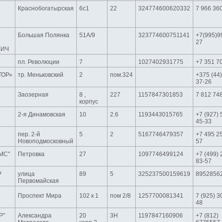
Краснобогатырская
6с1
22
324774600620332
7 966 36
Большая Полянка
51А/9
323774600751141
+7(995)9
27
ВИЧ
пл. Революции
7
1027402931775
+7 351 7
ТОР»
тр. Меньковский
2
пом.324
+375 (44)
37-26
Заозерная
8 ,
227
1157847301853
7 812 74
корпус
2-я Динамовская
10
2.6
1193443015765
+7 (927) 
45-33
пер. 2-й
5
2
5167746479357
+7 495 2
Новоподмосковный
57
МС"
Петровка
27
1097746499124
+7 (499) 
83-57
Р
улица
89
5
325237500159619
8952856
Первомайская
Проспект Мира
102 к 1
пом 2/8
1257700081341
7 (925) 3
48
Р"
Александра
20
3Н
1197847160906
+7 (812)