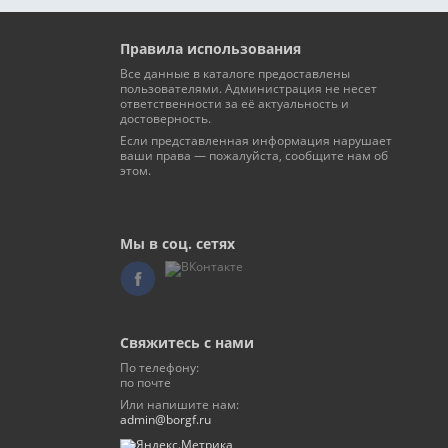
Одежда / Обувь (34)
Охрана / Безопасность (12)
Продукты питания / Напитки (30)
Правила использования
Реклама / Полиграфия / СМИ (27)
Все данные в каталоге предоставлены
Спорт / Отдых / Туризм (32)
пользователями. Администрация не несет
Строительные / Отделочные
ответственности за её актуальность и
материалы (94)
достоверность.
Строительство / Недвижимость /
Ремонт (89)
Если представленная информация нарушает
Текстиль / Предметы интерьера
ваши права — пожалуйста, сообщите нам об
(15)
этом.
Товары для животных /
Ветеринария (8)
Торговые комплексы /
Спецмагазины (47)
Транспорт / Грузоперевозки (58)
Мы в соц. сетях
Хозтовары / Канцелярия /
Упаковка (24)
Электроника / Электротехника
(36)
Юридические / Финансовые /
Бизнес-услуги (56)
Свяжитесь с нами
По телефону:
по почте
Или напишите нам:
admin@borgf.ru