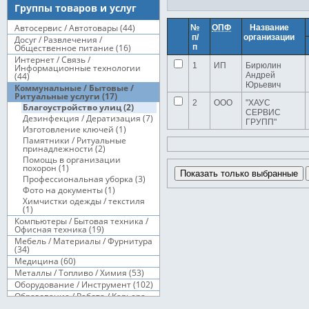
Группы товаров и услуг
Автосервис / Автотовары (44)
№
ОПФ
Название
п/
организации
Досуг / Развлечения /
Общественное питание (16)
п
Интернет / Связь /
1
ИП
Бирюлин
Информационные технологии
(44)
Андрей
Юрьевич
Коммунальные / Бытовые /
Ритуальные услуги (17)
2
ООО
"ХАУС
Благоустройство улиц (2)
СЕРВИС
Дезинфекция / Дератизация (7)
ГРУПП"
Изготовление ключей (1)
Памятники / Ритуальные
принадлежности (2)
Помощь в организации
похорон (1)
Показать только выбранные
Профессиональная уборка (3)
Фото на документы (1)
Химчистки одежды / текстиля
(1)
Компьютеры / Бытовая техника /
Офисная техника (19)
Мебель / Материалы / Фурнитура
(34)
Медицина (60)
Металлы / Топливо / Химия (53)
Оборудование / Инструмент (102)
Образование / Работа / Карьера
(20)